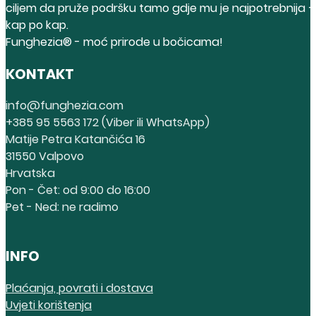
ciljem da pruže podršku tamo gdje mu je najpotrebnija 
kap po kap.
Funghezia® - moć prirode u bočicama!
KONTAKT
info@funghezia.com
+385 95 5563 172 (Viber ili WhatsApp)
Matije Petra Katančića 16
31550 Valpovo
Hrvatska
Pon - Čet: od 9:00 do 16:00
Pet - Ned: ne radimo
INFO
Plaćanja, povrati i dostava
Uvjeti korištenja