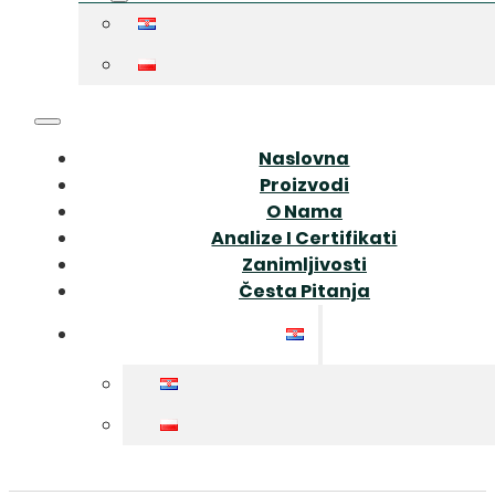
Naslovna
Proizvodi
O Nama
Analize I Certifikati
Zanimljivosti
Česta Pitanja